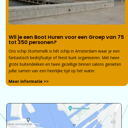
Wil je een Boot Huren voor een Groep van 75
tot 350 personen?
Ons schip Stortemelk is hét schip in Amsterdam waar je een
fantastisch bedrijfsuitje of feest kunt organiseren. Met twee
grote buitendekken en twee gezellige binnen salons genieten
jullie samen van een heerlijke tijd op het water.
Meer informatie >>